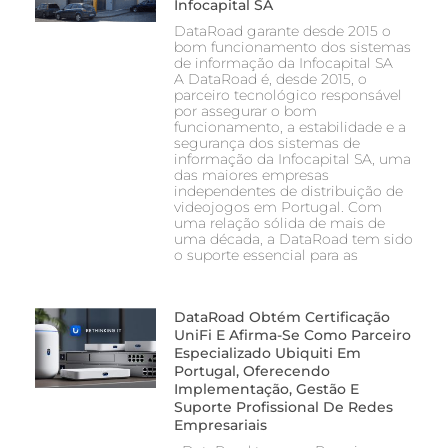
Infocapital SA
DataRoad garante desde 2015 o
bom funcionamento dos sistemas
de informação da Infocapital SA
A DataRoad é, desde 2015, o
parceiro tecnológico responsável
por assegurar o bom
funcionamento, a estabilidade e a
segurança dos sistemas de
informação da Infocapital SA, uma
das maiores empresas
independentes de distribuição de
videojogos em Portugal. Com
uma relação sólida de mais de
uma década, a DataRoad tem sido
o suporte essencial para as
DataRoad Obtém Certificação
UniFi E Afirma-Se Como Parceiro
Especializado Ubiquiti Em
Portugal, Oferecendo
Implementação, Gestão E
Suporte Profissional De Redes
Empresariais