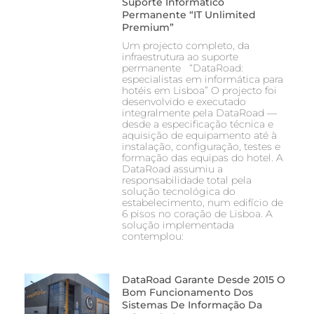
Suporte Informático
Permanente “IT Unlimited
Premium”
Um projecto completo, da
infraestrutura ao suporte
permanente “DataRoad:
especialistas em informática para
hotéis em Lisboa” O projecto foi
desenvolvido e executado
integralmente pela DataRoad —
desde a especificação técnica e
aquisição de equipamento até à
instalação, configuração, testes e
formação das equipas do hotel. A
DataRoad assumiu a
responsabilidade total pela
solução tecnológica do
estabelecimento, num edifício de
6 pisos no coração de Lisboa. A
solução implementada
contemplou:
DataRoad Garante Desde 2015 O
Bom Funcionamento Dos
Sistemas De Informação Da