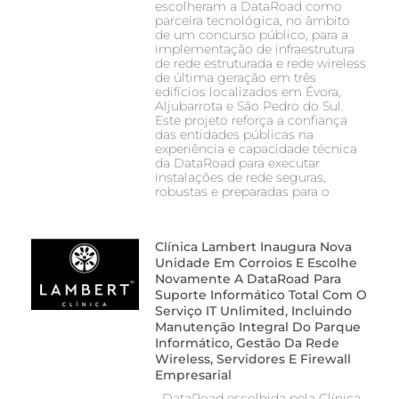
escolheram a DataRoad como
parceira tecnológica, no âmbito
de um concurso público, para a
implementação de infraestrutura
de rede estruturada e rede wireless
de última geração em três
edifícios localizados em Évora,
Aljubarrota e São Pedro do Sul.
Este projeto reforça a confiança
das entidades públicas na
experiência e capacidade técnica
da DataRoad para executar
instalações de rede seguras,
robustas e preparadas para o
Clínica Lambert Inaugura Nova
Unidade Em Corroios E Escolhe
Novamente A DataRoad Para
Suporte Informático Total Com O
Serviço IT Unlimited, Incluindo
Manutenção Integral Do Parque
Informático, Gestão Da Rede
Wireless, Servidores E Firewall
Empresarial
DataRoad escolhida pela Clínica