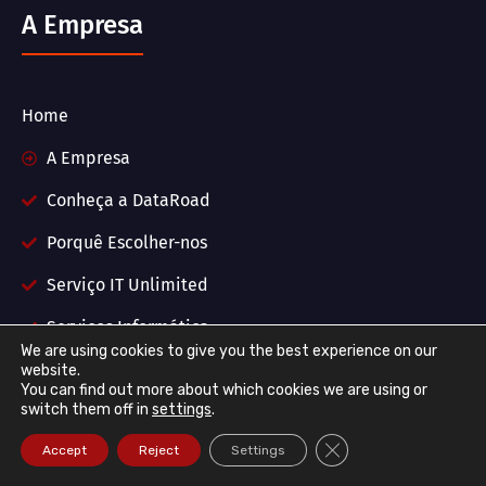
A Empresa
Home
A Empresa
Conheça a DataRoad
Porquê Escolher-nos
Serviço IT Unlimited
Serviços Informática
We are using cookies to give you the best experience on our
Notícias | Projetos
website.
You can find out more about which cookies we are using or
switch them off in
settings
.
Contactos
Close GDPR Cookie Ba
Accept
Reject
Settings
FAQ - Serviços IT