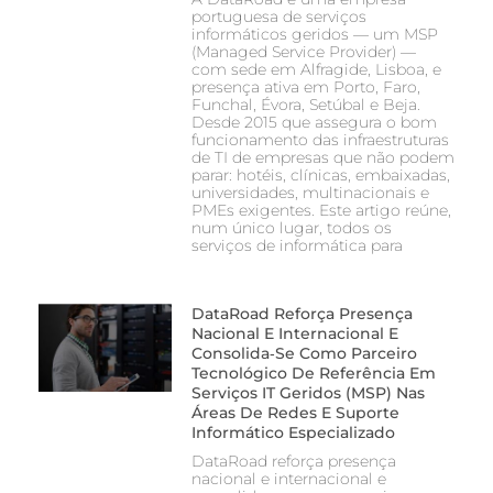
portuguesa de serviços
informáticos geridos — um MSP
(Managed Service Provider) —
com sede em Alfragide, Lisboa, e
presença ativa em Porto, Faro,
Funchal, Évora, Setúbal e Beja.
Desde 2015 que assegura o bom
funcionamento das infraestruturas
de TI de empresas que não podem
parar: hotéis, clínicas, embaixadas,
universidades, multinacionais e
PMEs exigentes. Este artigo reúne,
num único lugar, todos os
serviços de informática para
DataRoad Reforça Presença
Nacional E Internacional E
Consolida‑se Como Parceiro
Tecnológico De Referência Em
Serviços IT Geridos (MSP) Nas
Áreas De Redes E Suporte
Informático Especializado
DataRoad reforça presença
nacional e internacional e