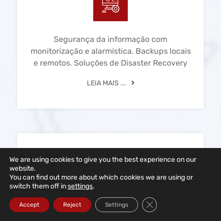
Segurança da informação com
monitorização e alarmística. Backups locais
e remotos. Soluções de Disaster Recovery
LEIA MAIS ...
Redes Informáticas
We are using cookies to give you the best experience on our
website.
You can find out more about which cookies we are using or
switch them off in
settings
.
Close GDPR Cookie Ba
Accept
Reject
Settings