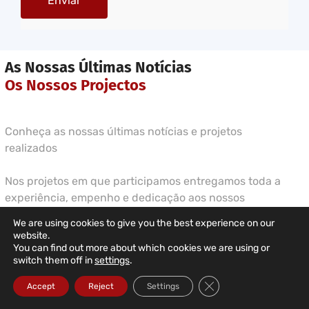
As Nossas Últimas Notícias
Os Nossos Projectos
Conheça as nossas últimas notícias e projetos
realizados
Nos projetos em que participamos entregamos toda a
experiência, empenho e dedicação aos nossos
clientes O maior orgulho e realização que poderemos
We are using cookies to give you the best experience on our
obter é sempre o seu reconhecimento pelo nosso
website.
trabalho Ajudamos as empresas a crescerem com o
You can find out more about which cookies we are using or
switch them off in
settings
.
nosso know-how especializado na área informática
Close GDPR Cookie Ba
Accept
Reject
Settings