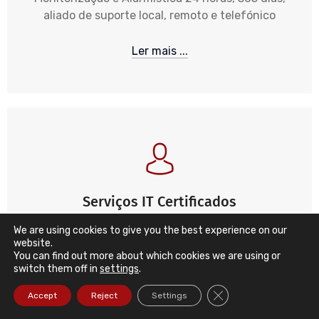
aliado de suporte local, remoto e telefónico
Ler mais ...
Serviços IT Certificados
A DataRoad detém diversas certificações e elevada
We are using cookies to give you the best experience on our
website.
experiência assim como os seus técnicos
You can find out more about which cookies we are using or
switch them off in
settings
.
Ler mais ...
Close GDPR Cookie Ba
Accept
Reject
Settings