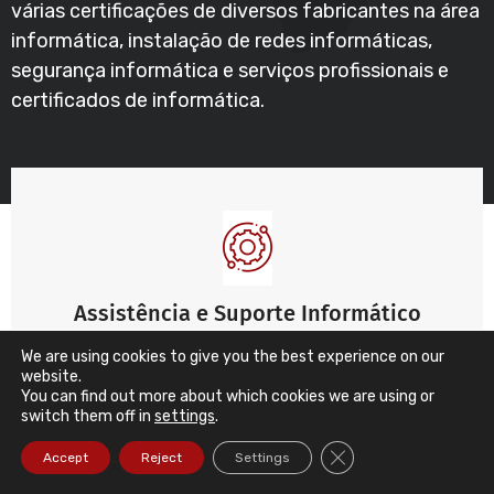
várias certificações de diversos fabricantes na área
informática, instalação de redes informáticas,
segurança informática e serviços profissionais e
certificados de informática.
Assistência e Suporte Informático
Empresarial
We are using cookies to give you the best experience on our
website.
Suporte aos utilizadores, redes, servidores e
You can find out more about which cookies we are using or
soluções de segurança
switch them off in
settings
.
Close GDPR Cookie Ba
Accept
Reject
Settings
Ler mais ...