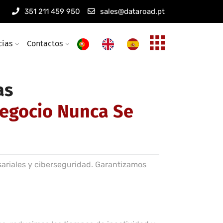
es informáticas
351 211 459 950
sales@dataroad.pt
 inalámbricas para empresas
cias
Contactos
as
Negocio Nunca Se
sariales y ciberseguridad. Garantizamos