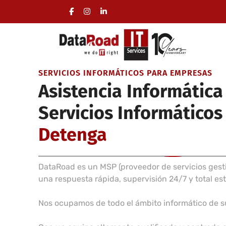
Contratos de servicios globales de asistencia infor
Gestión integral del área informática de las empres
Desplazamientos incluidos, sin compromiso de pe
SERVICIOS INFORMÁTICOS PARA EMPRESAS
Asistencia Informátic
Servicios Informáticos
Detenga
DataRoad es un MSP (proveedor de servicios gesti
una respuesta rápida, supervisión 24/7 y total es
Nos ocupamos de todo el ámbito informático de 