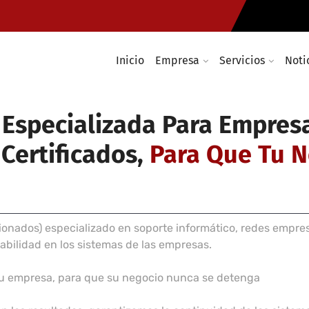
Instalación de cableado y red
mática
Infraestructuras y soluciones
as
rmanencia
Inicio
Empresa
Servicios
Noti
a Especializada Para Empres
 Certificados,
Para Que Tu 
onados) especializado en soporte informático, redes empre
tabilidad en los sistemas de las empresas.
su empresa, para que su negocio nunca se detenga