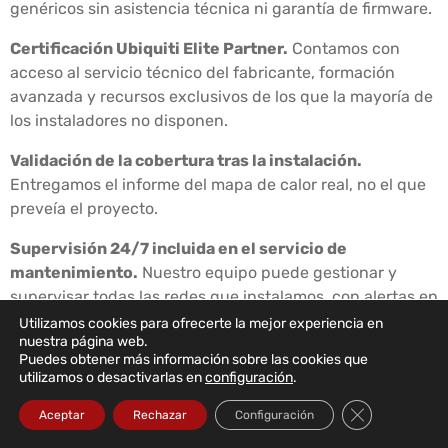
genéricos sin asistencia técnica ni garantía de firmware.
Certificación Ubiquiti Elite Partner.
Contamos con
acceso al servicio técnico del fabricante, formación
avanzada y recursos exclusivos de los que la mayoría de
los instaladores no disponen.
Validación de la cobertura tras la instalación.
Entregamos el informe del mapa de calor real, no el que
preveía el proyecto.
Supervisión 24/7 incluida en el servicio de
mantenimiento.
Nuestro equipo puede gestionar y
supervisar todas las redes que instalamos, con alertas en
tiempo real e intervención proactiva.
Utilizamos cookies para ofrecerte la mejor experiencia en
nuestra página web.
Puedes obtener más información sobre las cookies que
Documentación completa entregada al cliente.
utilizamos o desactivarlas en
configuración
.
Esquema de la red actualizado, configuraciones
exportadas, credenciales de acceso y manual de gestión
Cerrar el bann
Aceptar
Rechazar
Configuración
básica, para que el cliente nunca dependa del instalador.