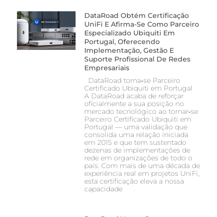
DataRoad Obtém Certificação
UniFi E Afirma-Se Como Parceiro
Especializado Ubiquiti Em
Portugal, Oferecendo
Implementação, Gestão E
Suporte Profissional De Redes
Empresariais
DataRoad torna‑se Parceiro
Certificado Ubiquiti em Portugal
A DataRoad acaba de reforçar
oficialmente a sua posição no
mercado tecnológico ao tornar‑se
Parceiro Certificado Ubiquiti em
Portugal — uma validação que
consolida uma relação iniciada
em 2015 e que tem sustentado
dezenas de implementações de
rede em organizações de todo o
país. Com mais de uma década de
experiência real em projetos UniFi,
esta certificação eleva a nossa
capacidade