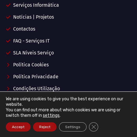
Serviços Informática
Notícias | Projetos
Contactos
FAQ - Serviços IT
SLA Níveis Serviço
Política Cookies
Política Privacidade
Condições Utilização
We are using cookies to give you the best experience on our
Serviços IT
website.
You can find out more about which cookies we are using or
switch them off in
settings
.
Close GDPR Cookie Ba
Accept
Reject
Settings
Contrato "IT Unlimited"