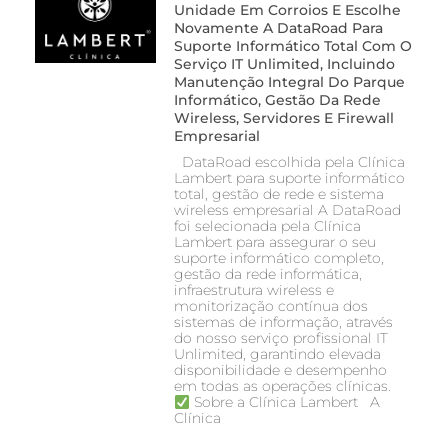
Unidade Em Corroios E Escolhe
Novamente A DataRoad Para
Suporte Informático Total Com O
Serviço IT Unlimited, Incluindo
Manutenção Integral Do Parque
Informático, Gestão Da Rede
Wireless, Servidores E Firewall
Empresarial
DataRoad escolhida pela Clínica
Lambert para suporte informático
total, gestão de rede e sistema
wireless empresarial A DataRoad
foi selecionada pela Clínica
Lambert para assegurar o seu
suporte informático completo,
gestão da rede informática,
infraestrutura wireless e
monitorização contínua dos
sistemas de informação, através
do nosso serviço profissional IT
Unlimited, garantindo elevada
disponibilidade e desempenho
em todas as operações clínicas.
Sobre a Clínica Lambert A
Clínica