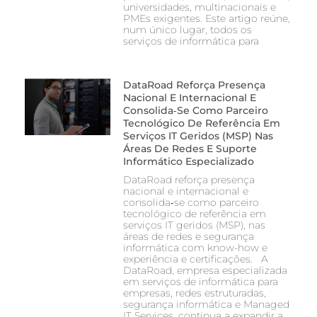
universidades, multinacionais e
PMEs exigentes. Este artigo reúne,
num único lugar, todos os
serviços de informática para
DataRoad Reforça Presença
Nacional E Internacional E
Consolida‑se Como Parceiro
Tecnológico De Referência Em
Serviços IT Geridos (MSP) Nas
Áreas De Redes E Suporte
Informático Especializado
DataRoad reforça presença
nacional e internacional e
consolida‑se como parceiro
tecnológico de referência em
serviços IT geridos (MSP), nas
áreas de redes e segurança
informática com know-how e
experiência e certificações. A
DataRoad, empresa especializada
em serviços de informática para
empresas, redes estruturadas,
segurança informática e Managed
IT Services, continua a expandir a