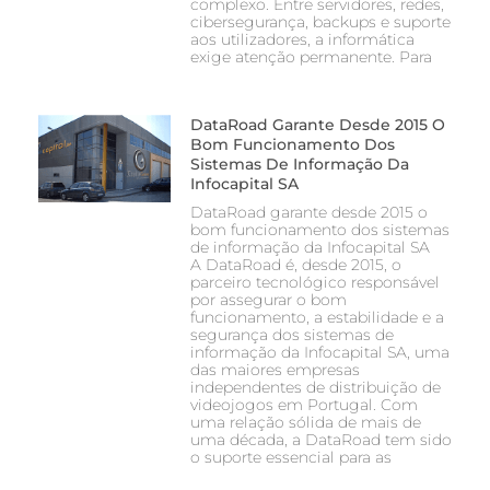
complexo. Entre servidores, redes,
cibersegurança, backups e suporte
aos utilizadores, a informática
exige atenção permanente. Para
DataRoad Garante Desde 2015 O
Bom Funcionamento Dos
Sistemas De Informação Da
Infocapital SA
DataRoad garante desde 2015 o
bom funcionamento dos sistemas
de informação da Infocapital SA
A DataRoad é, desde 2015, o
parceiro tecnológico responsável
por assegurar o bom
funcionamento, a estabilidade e a
segurança dos sistemas de
informação da Infocapital SA, uma
das maiores empresas
independentes de distribuição de
videojogos em Portugal. Com
uma relação sólida de mais de
uma década, a DataRoad tem sido
o suporte essencial para as