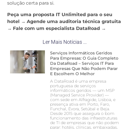
solução certa para si.
Peça uma proposta IT Unlimited para o seu
hotel →
Agende uma auditoria técnica gratuita
→
Fale com um especialista DataRoad →
Ler Mais Notícias ...
Serviços Informáticos Geridos
Para Empresas: O Guia Completo
Da DataRoad – Serviços IT Para
Empresas Que Não Podem Parar
E Escolhem O Melhor
A DataRoad é uma empresa
portuguesa de serviços
informáticos geridos — um MSP
(Managed Service Provider) —
com sede em Alfragide, Lisboa, e
presença ativa em Porto, Faro,
Funchal, Évora, Setúbal e Beja.
Desde 2015 que assegura o bom
funcionamento das infraestruturas
de TI de empresas que não podem
parar: hotéis, clínicas, embaixadas,