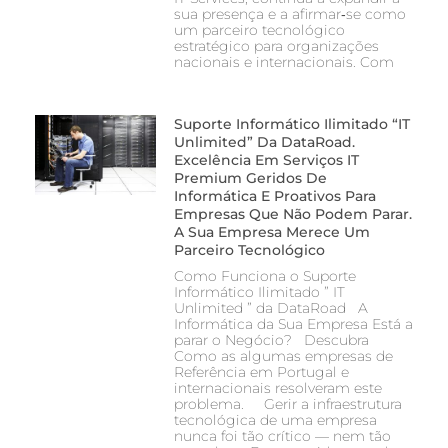
sua presença e a afirmar‑se como
um parceiro tecnológico
estratégico para organizações
nacionais e internacionais. Com
Suporte Informático Ilimitado “IT
Unlimited” Da DataRoad.
Excelência Em Serviços IT
Premium Geridos De
Informática E Proativos Para
Empresas Que Não Podem Parar.
A Sua Empresa Merece Um
Parceiro Tecnológico
Como Funciona o Suporte
Informático Ilimitado ” IT
Unlimited ” da DataRoad A
Informática da Sua Empresa Está a
parar o Negócio? Descubra
Como as algumas empresas de
Referência em Portugal e
internacionais resolveram este
problema. Gerir a infraestrutura
tecnológica de uma empresa
nunca foi tão crítico — nem tão