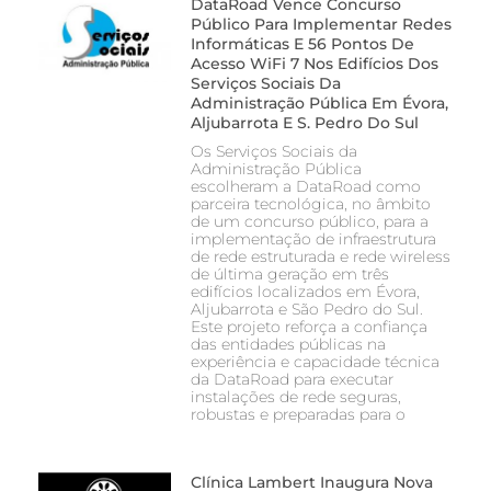
DataRoad Vence Concurso
Público Para Implementar Redes
Informáticas E 56 Pontos De
Acesso WiFi 7 Nos Edifícios Dos
Serviços Sociais Da
Administração Pública Em Évora,
Aljubarrota E S. Pedro Do Sul
Os Serviços Sociais da
Administração Pública
escolheram a DataRoad como
parceira tecnológica, no âmbito
de um concurso público, para a
implementação de infraestrutura
de rede estruturada e rede wireless
de última geração em três
edifícios localizados em Évora,
Aljubarrota e São Pedro do Sul.
Este projeto reforça a confiança
das entidades públicas na
experiência e capacidade técnica
da DataRoad para executar
instalações de rede seguras,
robustas e preparadas para o
Clínica Lambert Inaugura Nova