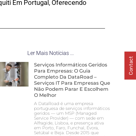
uiti Em Portugal, Oferecendo
Ler Mais Notícias ...
Contact
Serviços Informáticos Geridos
Para Empresas: O Guia
Completo Da DataRoad –
Serviços IT Para Empresas Que
Não Podem Parar E Escolhem
O Melhor
A DataRoad é uma empresa
portuguesa de serviços informáticos
geridos — um MSP (Managed
Service Provider) — com sede em
Alfragide, Lisboa, e presença ativa
em Porto, Faro, Funchal, Évora,
Setúbal e Beja. Desde 2015 que