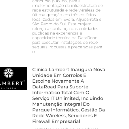
concurso público, para a
implementação de infraestrutura de
rede estruturada e rede wireless de
última geração em três edifícios
localizados em Évora, Aljubarrota e
São Pedro do Sul. Este projeto
reforça a confiança das entidades
públicas na experiência e
capacidade técnica da DataRoad
para executar instalações de rede
seguras, robustas e preparadas para
o
Clínica Lambert Inaugura Nova
Unidade Em Corroios E
Escolhe Novamente A
DataRoad Para Suporte
Informático Total Com O
Serviço IT Unlimited, Incluindo
Manutenção Integral Do
Parque Informático, Gestão Da
Rede Wireless, Servidores E
Firewall Empresarial