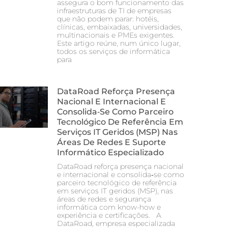
assegura o bom funcionamento das
infraestruturas de TI de empresas
que não podem parar: hotéis,
clínicas, embaixadas, universidades,
multinacionais e PMEs exigentes.
Este artigo reúne, num único lugar,
todos os serviços de informática
para
DataRoad Reforça Presença
Nacional E Internacional E
Consolida‑se Como Parceiro
Tecnológico De Referência Em
Serviços IT Geridos (MSP) Nas
Áreas De Redes E Suporte
Informático Especializado
DataRoad reforça presença nacional
e internacional e consolida‑se como
parceiro tecnológico de referência
em serviços IT geridos (MSP), nas
áreas de redes e segurança
informática com know-how e
experiência e certificações. A
DataRoad, empresa especializada