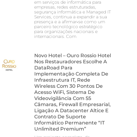
em serviços de informática para
empresas, redes estruturadas,
segurança informática e Managed IT
Services, continua a expandir a sua
presença e a afirmar‑se como um
parceiro tecnológico estratégico
para organizações nacionais e
internacionais. Com
Novo Hotel – Ouro Rossio Hotel
Nos Restauradores Escolhe A
DataRoad Para
Implementação Completa De
Infraestrutura IT, Rede
Wireless Com 30 Pontos De
Acesso WiFi, Sistema De
Videovigilância Com 55
Câmaras, Firewall Empresarial,
Ligação A Datacenter Altice E
Contrato De Suporte
Informático Permanente “IT
Unlimited Premium”