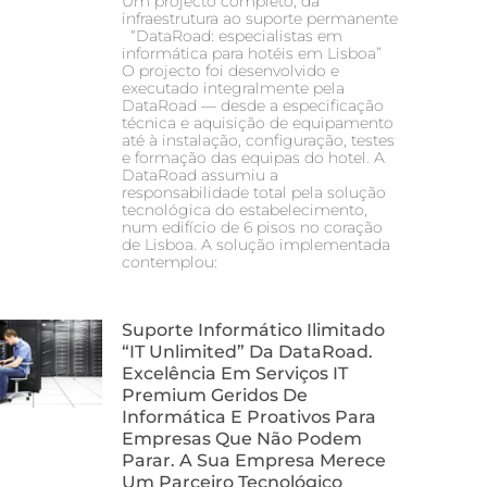
Um projecto completo, da
infraestrutura ao suporte permanente
“DataRoad: especialistas em
informática para hotéis em Lisboa”
O projecto foi desenvolvido e
executado integralmente pela
DataRoad — desde a especificação
técnica e aquisição de equipamento
até à instalação, configuração, testes
e formação das equipas do hotel. A
DataRoad assumiu a
responsabilidade total pela solução
tecnológica do estabelecimento,
num edifício de 6 pisos no coração
de Lisboa. A solução implementada
contemplou:
Suporte Informático Ilimitado
“IT Unlimited” Da DataRoad.
Excelência Em Serviços IT
Premium Geridos De
Informática E Proativos Para
Empresas Que Não Podem
Parar. A Sua Empresa Merece
Um Parceiro Tecnológico