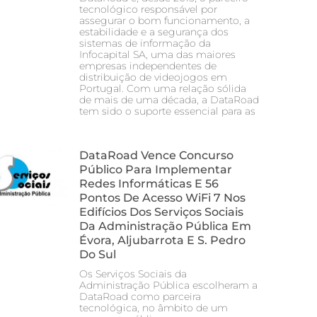
tecnológico responsável por
assegurar o bom funcionamento, a
estabilidade e a segurança dos
sistemas de informação da
Infocapital SA, uma das maiores
empresas independentes de
distribuição de videojogos em
Portugal. Com uma relação sólida
de mais de uma década, a DataRoad
tem sido o suporte essencial para as
DataRoad Vence Concurso
Público Para Implementar
Redes Informáticas E 56
Pontos De Acesso WiFi 7 Nos
Edifícios Dos Serviços Sociais
Da Administração Pública Em
Évora, Aljubarrota E S. Pedro
Do Sul
Os Serviços Sociais da
Administração Pública escolheram a
DataRoad como parceira
tecnológica, no âmbito de um