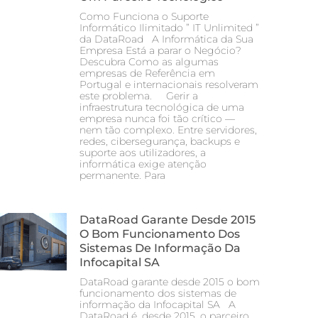
Como Funciona o Suporte
Informático Ilimitado ” IT Unlimited ”
da DataRoad A Informática da Sua
Empresa Está a parar o Negócio?
Descubra Como as algumas
empresas de Referência em
Portugal e internacionais resolveram
este problema. Gerir a
infraestrutura tecnológica de uma
empresa nunca foi tão crítico —
nem tão complexo. Entre servidores,
redes, cibersegurança, backups e
suporte aos utilizadores, a
informática exige atenção
permanente. Para
DataRoad Garante Desde 2015
O Bom Funcionamento Dos
Sistemas De Informação Da
Infocapital SA
DataRoad garante desde 2015 o bom
funcionamento dos sistemas de
informação da Infocapital SA A
DataRoad é, desde 2015, o parceiro