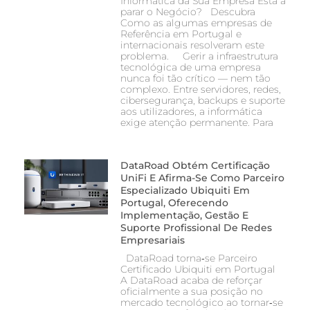
Informática da Sua Empresa Está a
parar o Negócio? Descubra
Como as algumas empresas de
Referência em Portugal e
internacionais resolveram este
problema. Gerir a infraestrutura
tecnológica de uma empresa
nunca foi tão crítico — nem tão
complexo. Entre servidores, redes,
cibersegurança, backups e suporte
aos utilizadores, a informática
exige atenção permanente. Para
DataRoad Obtém Certificação
UniFi E Afirma-Se Como Parceiro
Especializado Ubiquiti Em
Portugal, Oferecendo
Implementação, Gestão E
Suporte Profissional De Redes
Empresariais
DataRoad torna‑se Parceiro
Certificado Ubiquiti em Portugal
A DataRoad acaba de reforçar
oficialmente a sua posição no
mercado tecnológico ao tornar‑se