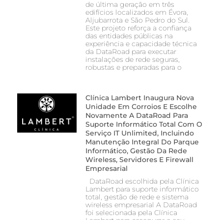
de última geração em três
edifícios localizados em Évora,
Aljubarrota e São Pedro do Sul.
Este projeto reforça a confiança
das entidades públicas na
experiência e capacidade técnica
da DataRoad para executar
instalações de rede seguras,
robustas e preparadas para o
Clínica Lambert Inaugura Nova
Unidade Em Corroios E Escolhe
Novamente A DataRoad Para
Suporte Informático Total Com O
Serviço IT Unlimited, Incluindo
Manutenção Integral Do Parque
Informático, Gestão Da Rede
Wireless, Servidores E Firewall
Empresarial
DataRoad escolhida pela Clínica
Lambert para suporte informático
total, gestão de rede e sistema
wireless empresarial A DataRoad
foi selecionada pela Clínica