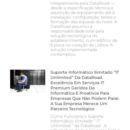
integralmente pela DataRoad —
desde a especificação técnica e
aquisição de equipamento até à
instalação, configuração, testes e
formação das equipas do hotel. A
DataRoad assumiu a
responsabilidade total pela
solução tecnológica do
estabelecimento, num edifício de
6 pisos no coração de Lisboa. A
solução implementada
contemplou:
Suporte Informático Ilimitado “IT
Unlimited” Da DataRoad.
Excelência Em Serviços IT
Premium Geridos De
Informática E Proativos Para
Empresas Que Não Podem Parar.
A Sua Empresa Merece Um
Parceiro Tecnológico
Como Funciona o Suporte
Informático Ilimitado ” IT
Unlimited ” da DataRoad A