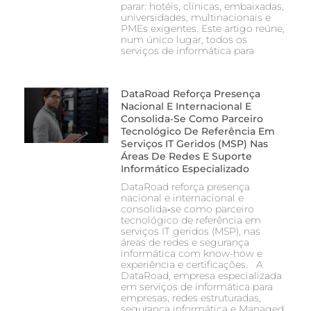
parar: hotéis, clínicas, embaixadas,
universidades, multinacionais e
PMEs exigentes. Este artigo reúne,
num único lugar, todos os
serviços de informática para
DataRoad Reforça Presença
Nacional E Internacional E
Consolida‑se Como Parceiro
Tecnológico De Referência Em
Serviços IT Geridos (MSP) Nas
Áreas De Redes E Suporte
Informático Especializado
DataRoad reforça presença
nacional e internacional e
consolida‑se como parceiro
tecnológico de referência em
serviços IT geridos (MSP), nas
áreas de redes e segurança
informática com know-how e
experiência e certificações. A
DataRoad, empresa especializada
em serviços de informática para
empresas, redes estruturadas,
segurança informática e Managed