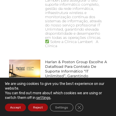
Lambert para assegurar o seu
suporte informático completo,
gestão da rede informática,
infraestrutura wireless e
monitorização contínua dos
sistemas de informação, através
do nosso serviço profissional IT
Unlimited, garantindo elevada
disponibilidade e desempenho
em todas as operações clínicas.
Sobre a Clínica Lambert A
Clínica
Harlan & Poston Group Escolhe A
DataRoad Para Contrato De
Suporte Informático “IT
Unlimited”, Garantindo
Consultoria Especializada E
We are using cookies to give you the best experience on our
Gestão Completa Dos Seus
website.
Escritórios E Postos De Trabalho
You can find out more about which cookies we are using or
Em Portugal (Lisboa E Faro),
switch them off in
settings
.
Reino Unido (Manchester),
Dubai, Grécia E Hong Kong
Close GDPR Cookie Ba
Accept
Reject
Settings
DataRoad contratada pela Harlan
& Poston Group para suporte