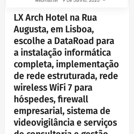
Webmaster
9 De Junho, 2025
PROJETOS CABLAGEM E REDES INFORMÁTICA
PROJETOS REDES WIRELESS
LX Arch Hotel na Rua
REDE ESTRUTURADA INFORMÁTICA
Augusta, em Lisboa,
escolhe a DataRoad para
a instalação informática
completa, implementação
de rede estruturada, rede
wireless WiFi 7 para
hóspedes, firewall
empresarial, sistema de
videovigilância e serviços