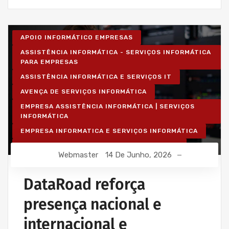
APOIO INFORMÁTICO EMPRESAS
ASSISTÊNCIA INFORMÁTICA - SERVIÇOS INFORMÁTICA
PARA EMPRESAS
ASSISTÊNCIA INFORMÁTICA E SERVIÇOS IT
AVENÇA DE SERVIÇOS INFORMÁTICA
EMPRESA ASSISTÊNCIA INFORMÁTICA | SERVIÇOS
INFORMÁTICA
EMPRESA INFORMATICA E SERVIÇOS INFORMÁTICA
INSTALAÇÃO DE REDES WIRELESS EMPRESAS
Webmaster
14 De Junho, 2026
INSTALAÇÃO REDES INFORMÁTICA WIRELESS
IT UNLIMITED - SERVIÇOS INFORMÁTICA
DataRoad reforça
MANUTENÇÃO INFORMÁTICA EMPRESAS
presença nacional e
PROJETOS CABLAGEM E REDES INFORMÁTICA
internacional e