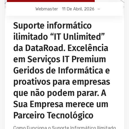
MANUTENÇÃO INFORMÁTICA EMPRESAS
Webmaster
11 De Abril, 2026
PROJETOS CABLAGEM E REDES INFORMÁTICA
PROJETOS REDES WIRELESS
Suporte informático
REDE ESTRUTURADA INFORMÁTICA
ilimitado “IT Unlimited”
SERVIÇOS INFORMÁTICA E ASSISTÊNCIA INFORMÁTICA
da DataRoad. Excelência
em Serviços IT Premium
Geridos de Informática e
proativos para empresas
que não podem parar. A
Sua Empresa merece um
Parceiro Tecnológico
Como Funciona o Suporte Informático Ilimitado