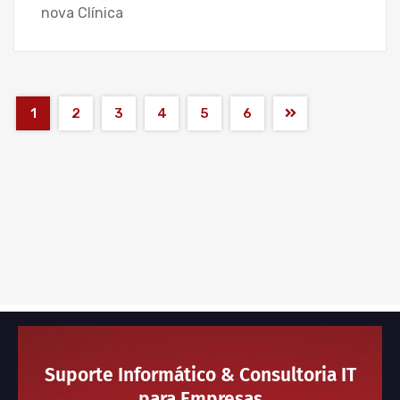
nova Clínica
1
2
3
4
5
6
Suporte Informático & Consultoria IT
para Empresas