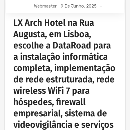
MANUTENÇÃO INFORMÁTICA EMPRESAS
Webmaster
9 De Junho, 2025
PROJETOS CABLAGEM E REDES INFORMÁTICA
PROJETOS REDES WIRELESS
LX Arch Hotel na Rua
REDE ESTRUTURADA INFORMÁTICA
Augusta, em Lisboa,
escolhe a DataRoad para
a instalação informática
completa, implementação
de rede estruturada, rede
wireless WiFi 7 para
hóspedes, firewall
empresarial, sistema de
videovigilância e serviços