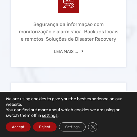
Segurança da informação com
monitorização e alarmística. Backups locais
e remotos. Soluções de Disaster Recovery
LEIA MAIS ...
Redes Informáticas
We are using cookies to give you the best experience on our
website.
You can find out more about which cookies we are using or
switch them off in
settings
.
Close GDPR Cookie Ba
Accept
Reject
Settings