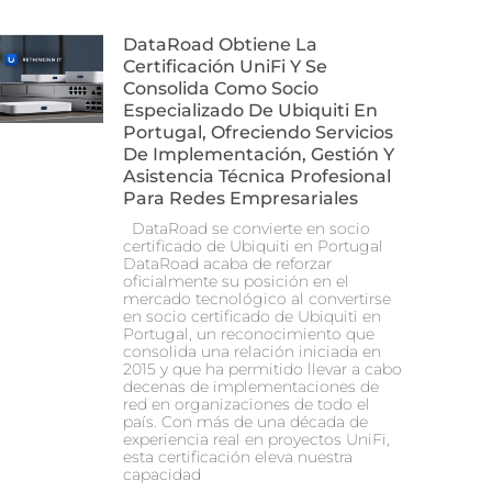
DataRoad Obtiene La
Certificación UniFi Y Se
Consolida Como Socio
Especializado De Ubiquiti En
Portugal, Ofreciendo Servicios
De Implementación, Gestión Y
Asistencia Técnica Profesional
Para Redes Empresariales
DataRoad se convierte en socio
certificado de Ubiquiti en Portugal
DataRoad acaba de reforzar
oficialmente su posición en el
mercado tecnológico al convertirse
en socio certificado de Ubiquiti en
Portugal, un reconocimiento que
consolida una relación iniciada en
2015 y que ha permitido llevar a cabo
decenas de implementaciones de
red en organizaciones de todo el
país. Con más de una década de
experiencia real en proyectos UniFi,
esta certificación eleva nuestra
capacidad