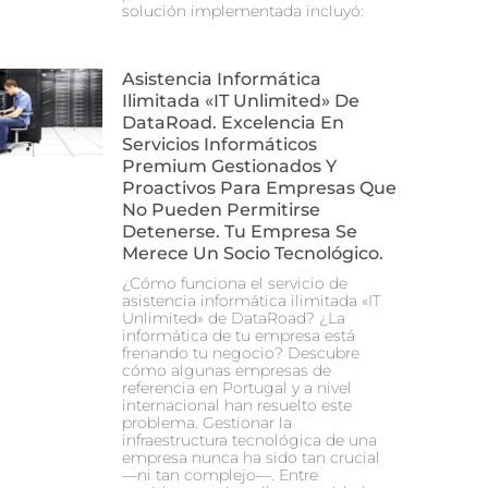
solución implementada incluyó:
Asistencia Informática
Ilimitada «IT Unlimited» De
DataRoad. Excelencia En
Servicios Informáticos
Premium Gestionados Y
Proactivos Para Empresas Que
No Pueden Permitirse
Detenerse. Tu Empresa Se
Merece Un Socio Tecnológico.
¿Cómo funciona el servicio de
asistencia informática ilimitada «IT
Unlimited» de DataRoad? ¿La
informática de tu empresa está
frenando tu negocio? Descubre
cómo algunas empresas de
referencia en Portugal y a nivel
internacional han resuelto este
problema. Gestionar la
infraestructura tecnológica de una
empresa nunca ha sido tan crucial
—ni tan complejo—. Entre