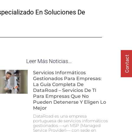
specializado En Soluciones De
Contact
Leer Más Noticias...
Servicios Informáticos
Gestionados Para Empresas:
La Guía Completa De
DataRoad – Servicios De TI
Para Empresas Que No
Pueden Detenerse Y Eligen Lo
Mejor
DataRoad es una empresa
portuguesa de servicios informáticos
gestionados —un MSP (Managed
Service Provider)— con sede en