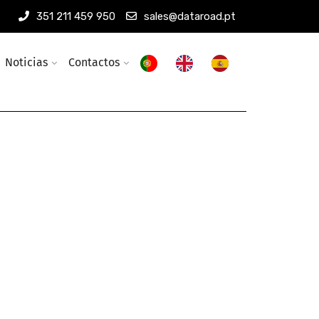
351 211 459 950
sales@dataroad.pt
Noticias
Contactos