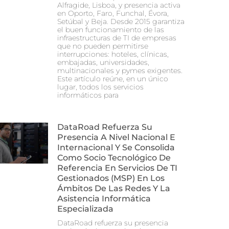
Alfragide, Lisboa, y presencia activa
en Oporto, Faro, Funchal, Évora,
Setúbal y Beja. Desde 2015 garantiza
el buen funcionamiento de las
infraestructuras de TI de empresas
que no pueden permitirse
interrupciones: hoteles, clínicas,
embajadas, universidades,
multinacionales y pymes exigentes.
Este artículo reúne, en un único
lugar, todos los servicios
informáticos para
DataRoad Refuerza Su
Presencia A Nivel Nacional E
Internacional Y Se Consolida
Como Socio Tecnológico De
Referencia En Servicios De TI
Gestionados (MSP) En Los
Ámbitos De Las Redes Y La
Asistencia Informática
Especializada
DataRoad refuerza su presencia