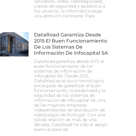
servidores, redes, ciberseguridad,
copias de seguridad y asistencia a
los usuarios, la informática exige
una atención constante. Para
DataRoad Garantiza Desde
2015 El Buen Funcionamiento
De Los Sistemas De
Información De Infocapital SA
DataRoad garantiza desde 2015 el
buen funcionamiento de los
sistemas de información de
Infocapital SA. Desde 2015,
DataRoad es el socio tecnológico
encargado de garantizar el buen
funcionamiento, la estabilidad y la
seguridad de los sistemas de
información de Infocapital SA, una
de las mayores empresas
independientes de distribución de
videojuegos de Portugal. Con una
sólida relación de más de una
década, DataRoad ha sido el apoyo
esencial para las