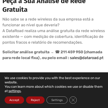
Peça a Sua Análise de Rede
Gratuita
Não sabe se a rede wireless da sua empresa está a
funcionar ao nível que deveria?
A DataRoad realiza uma análise gratuita da rede wireless
existente — com medição de cobertura, identificação de
pontos fracos e relatório de recomendações.
Solicitar análise gratuita →
☎ 211 459 950 (chamada
para rede local fixa) , ou pelo email :
sales@dataroad.pt
We use cookies to provide you with the best experience on our
DATAROAD SUPPORT PLANS
website.
You can learn more about which cookies we use or disable them
Your Company's IT
at
settings
.
In The Right Hands
Close GDPR Cookie Ba
Accept
Reject
Settings