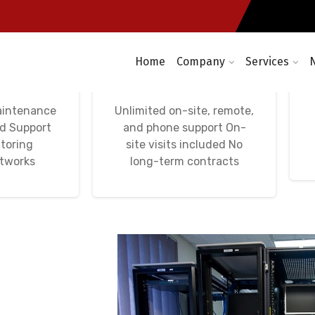
Home
Company
Services
etworks,
Avença Informática
tworks
IT Unlimited
aintenance
Unlimited on-site, remote,
nd Support
and phone support On-
toring
site visits included No
etworks
long-term contracts