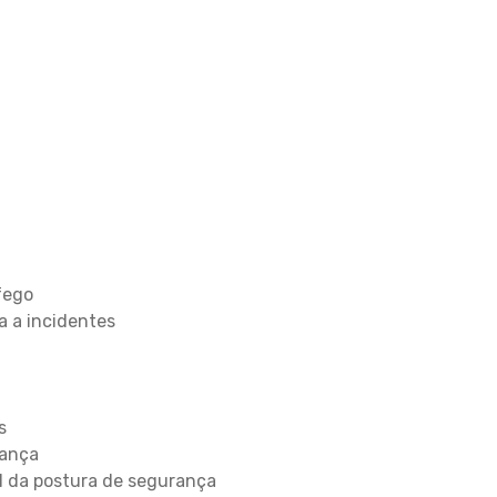
fego
a a incidentes
s
rança
al da postura de segurança