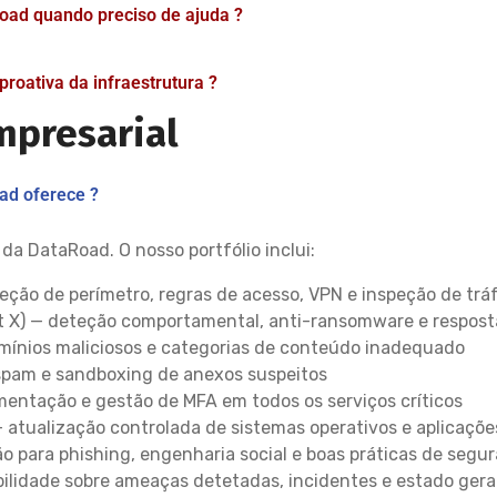
oad quando preciso de ajuda ?
roativa da infraestrutura ?
mpresarial
ad oferece ?
da DataRoad. O nosso portfólio inclui:
teção de perímetro, regras de acesso, VPN e inspeção de trá
t X) — deteção comportamental, anti-ransomware e respost
mínios maliciosos e categorias de conteúdo inadequado
spam e sandboxing de anexos suspeitos
entação e gestão de MFA em todos os serviços críticos
 atualização controlada de sistemas operativos e aplicaçõe
ão para phishing, engenharia social e boas práticas de segu
bilidade sobre ameaças detetadas, incidentes e estado ger