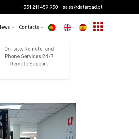
+351 211 459 950
sales@dataroad.pt
News
Contacts
24/7, 365-Day
Ongoing IT Support
On-site, Remote, and
Phone Services 24/7
Remote Support