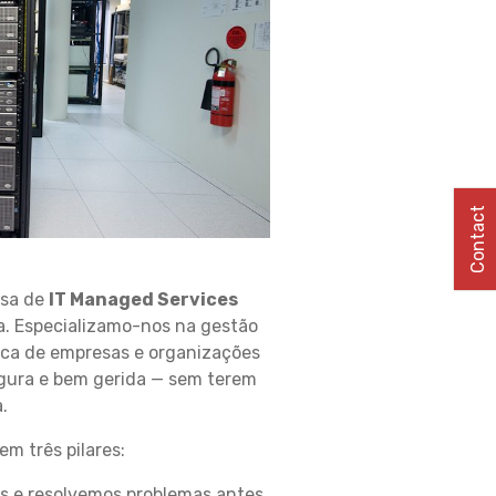
Contact
esa de
IT Managed Services
a. Especializamo-nos na gestão
ica de empresas e organizações
egura e bem gerida — sem terem
.
em três pilares:
 e resolvemos problemas antes