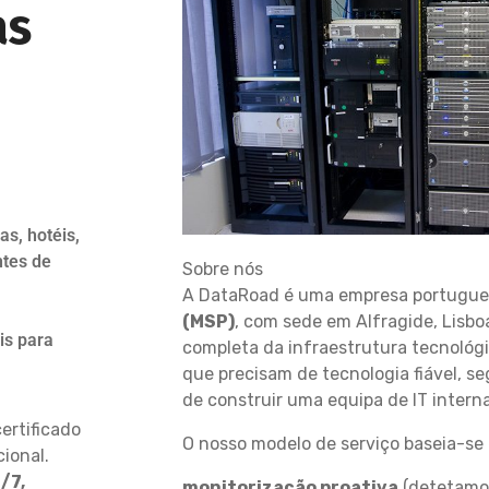
as
s, hotéis,
ntes de
Sobre nós
A DataRoad é uma empresa portugu
(MSP)
, com sede em Alfragide, Lisbo
is para
completa da infraestrutura tecnológ
que precisam de tecnologia fiável, s
de construir uma equipa de IT interna
ertificado
O nosso modelo de serviço baseia-se 
ional.
/7,
monitorização proativa
(detetamos