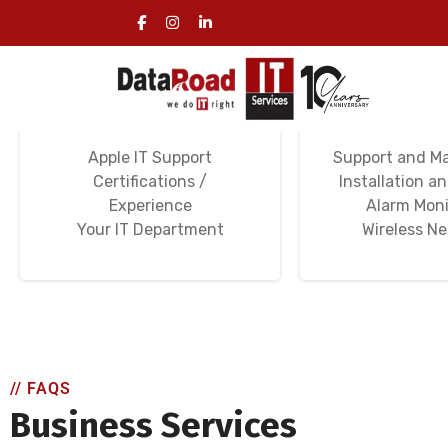
Specialized Apple
Computer N
Computer Services
Wi-Fi Ne
Apple IT Support
Support and M
Certifications /
Installation a
Experience
Alarm Moni
Your IT Department
Wireless N
// FAQS
Business Services