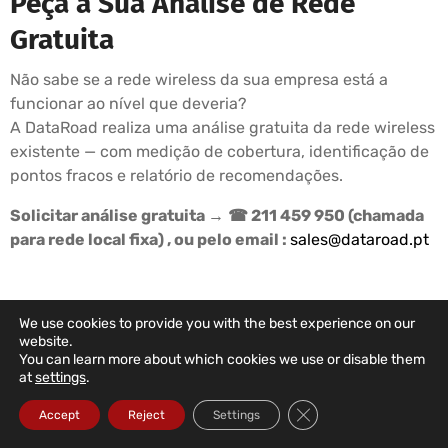
Peça a Sua Análise de Rede
Gratuita
Não sabe se a rede wireless da sua empresa está a
funcionar ao nível que deveria?
A DataRoad realiza uma análise gratuita da rede wireless
existente — com medição de cobertura, identificação de
pontos fracos e relatório de recomendações.
Solicitar análise gratuita →
☎ 211 459 950 (chamada
para rede local fixa) , ou pelo email :
sales@dataroad.pt
We use cookies to provide you with the best experience on our
DATAROAD SUPPORT PLANS
website.
You can learn more about which cookies we use or disable them
Your Company's IT
at
settings
.
In The Right Hands
Close GDPR Cookie Ba
Accept
Reject
Settings