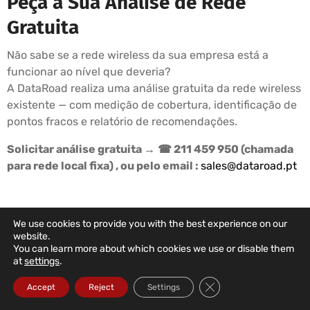
Peça a Sua Análise de Rede
Gratuita
Não sabe se a rede wireless da sua empresa está a
funcionar ao nível que deveria?
A DataRoad realiza uma análise gratuita da rede wireless
existente — com medição de cobertura, identificação de
pontos fracos e relatório de recomendações.
Solicitar análise gratuita →
☎ 211 459 950 (chamada
para rede local fixa) , ou pelo email :
sales@dataroad.pt
We use cookies to provide you with the best experience on our
DATAROAD SUPPORT PLANS
website.
You can learn more about which cookies we use or disable them
Your Company's IT
at
settings
.
In The Right Hands
Close GDPR Cookie Ba
Accept
Reject
Settings