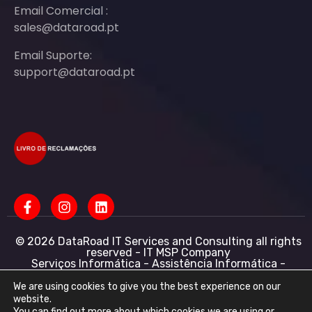
Email Comercial :
sales@dataroad.pt
Email Suporte:
support@dataroad.pt
© 2026 DataRoad IT Services and Consulting all rights
reserved - IT MSP Company
Serviços Informática - Assistência Informática -
Redes Informática Empresas - Suporte Informático
Empresarial
We are using cookies to give you the best experience on our
website.
DataRoad IT Services and Consulting LDA NIF:
You can find out more about which cookies we are using or