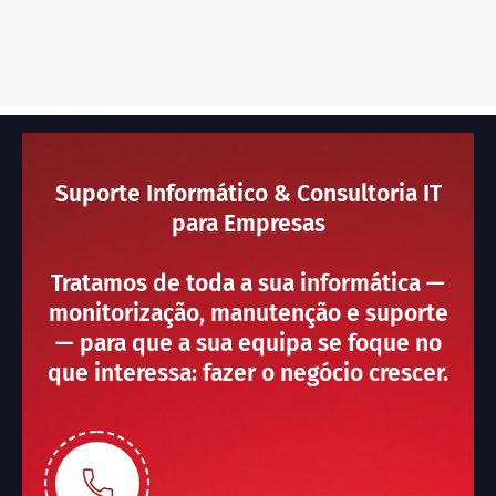
Suporte Informático & Consultoria IT
para Empresas
Tratamos de toda a sua informática —
monitorização, manutenção e suporte
— para que a sua equipa se foque no
que interessa: fazer o negócio crescer.