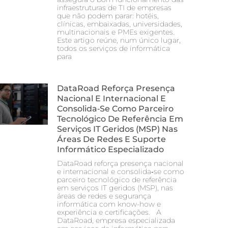
infraestruturas de TI de empresas
que não podem parar: hotéis,
clínicas, embaixadas, universidades,
multinacionais e PMEs exigentes.
Este artigo reúne, num único lugar,
todos os serviços de informática
para
DataRoad Reforça Presença
Nacional E Internacional E
Consolida‑se Como Parceiro
Tecnológico De Referência Em
Serviços IT Geridos (MSP) Nas
Áreas De Redes E Suporte
Informático Especializado
DataRoad reforça presença nacional
e internacional e consolida‑se como
parceiro tecnológico de referência
em serviços IT geridos (MSP), nas
áreas de redes e segurança
informática com know-how e
experiência e certificações. A
DataRoad, empresa especializada