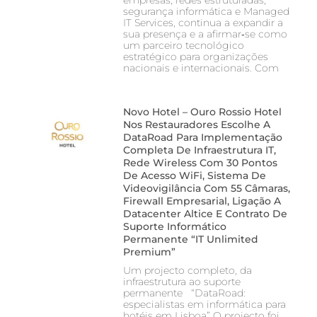
empresas, redes estruturadas,
segurança informática e Managed
IT Services, continua a expandir a
sua presença e a afirmar‑se como
um parceiro tecnológico
estratégico para organizações
nacionais e internacionais. Com
Novo Hotel – Ouro Rossio Hotel
Nos Restauradores Escolhe A
DataRoad Para Implementação
Completa De Infraestrutura IT,
Rede Wireless Com 30 Pontos
De Acesso WiFi, Sistema De
Videovigilância Com 55 Câmaras,
Firewall Empresarial, Ligação A
Datacenter Altice E Contrato De
Suporte Informático
Permanente “IT Unlimited
Premium”
Um projecto completo, da
infraestrutura ao suporte
permanente “DataRoad:
especialistas em informática para
hotéis em Lisboa” O projecto foi