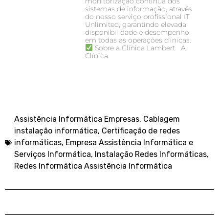
monitorização contínua dos
sistemas de informação, através
do nosso serviço profissional IT
Unlimited, garantindo elevada
disponibilidade e desempenho
em todas as operações clínicas.
Sobre a Clínica Lambert A
Clínica
Assistência Informática Empresas
,
Cablagem
instalação informática
,
Certificação de redes
informáticas
,
Empresa Assistência Informática e
Serviços Informática
,
Instalação Redes Informáticas
,
Redes Informática Assistência Informática