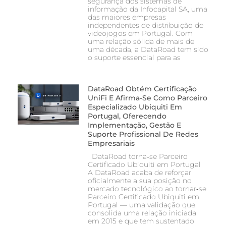
segurança dos sistemas de
informação da Infocapital SA, uma
das maiores empresas
independentes de distribuição de
videojogos em Portugal. Com
uma relação sólida de mais de
uma década, a DataRoad tem sido
o suporte essencial para as
DataRoad Obtém Certificação
UniFi E Afirma-Se Como Parceiro
Especializado Ubiquiti Em
Portugal, Oferecendo
Implementação, Gestão E
Suporte Profissional De Redes
Empresariais
DataRoad torna‑se Parceiro
Certificado Ubiquiti em Portugal
A DataRoad acaba de reforçar
oficialmente a sua posição no
mercado tecnológico ao tornar‑se
Parceiro Certificado Ubiquiti em
Portugal — uma validação que
consolida uma relação iniciada
em 2015 e que tem sustentado