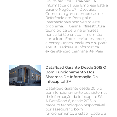
Unlimited ” da DataRoad A
Informática da Sua Empresa Está a
parar o Negócio? Descubra
Como as algumas empresas de
Referência em Portugal e
internacionais resolveram este
problema. Gerir a infraestrutura
tecnológica de uma empresa
nunca foi tão crítico — nem tão
complexo. Entre servidores, redes,
cibersegurança, backups e suporte
aos utilizadores, a informática
exige atenção permanente. Para
DataRoad Garante Desde 2015 O
Bom Funcionamento Dos
Sistemas De Informação Da
Infocapital SA
DataRoad garante desde 2015 o
bom funcionamento dos sistemas
de informação da Infocapital SA
A DataRoad é, desde 2015, o
parceiro tecnológico responsável
por assegurar o bom
funcionamento, a estabilidade e a