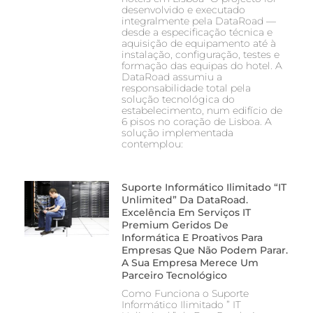
desenvolvido e executado
integralmente pela DataRoad —
desde a especificação técnica e
aquisição de equipamento até à
instalação, configuração, testes e
formação das equipas do hotel. A
DataRoad assumiu a
responsabilidade total pela
solução tecnológica do
estabelecimento, num edifício de
6 pisos no coração de Lisboa. A
solução implementada
contemplou:
Suporte Informático Ilimitado “IT
Unlimited” Da DataRoad.
Excelência Em Serviços IT
Premium Geridos De
Informática E Proativos Para
Empresas Que Não Podem Parar.
A Sua Empresa Merece Um
Parceiro Tecnológico
Como Funciona o Suporte
Informático Ilimitado ” IT