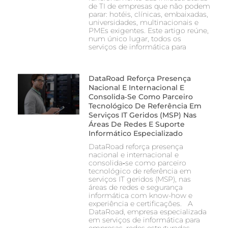
de TI de empresas que não podem
parar: hotéis, clínicas, embaixadas,
universidades, multinacionais e
PMEs exigentes. Este artigo reúne,
num único lugar, todos os
serviços de informática para
DataRoad Reforça Presença
Nacional E Internacional E
Consolida‑se Como Parceiro
Tecnológico De Referência Em
Serviços IT Geridos (MSP) Nas
Áreas De Redes E Suporte
Informático Especializado
DataRoad reforça presença
nacional e internacional e
consolida‑se como parceiro
tecnológico de referência em
serviços IT geridos (MSP), nas
áreas de redes e segurança
informática com know-how e
experiência e certificações. A
DataRoad, empresa especializada
em serviços de informática para