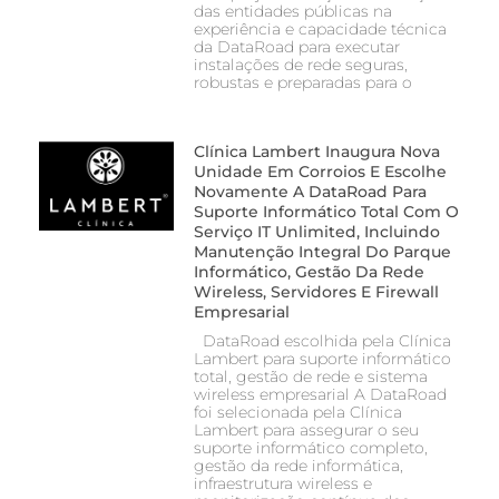
das entidades públicas na
experiência e capacidade técnica
da DataRoad para executar
instalações de rede seguras,
robustas e preparadas para o
Clínica Lambert Inaugura Nova
Unidade Em Corroios E Escolhe
Novamente A DataRoad Para
Suporte Informático Total Com O
Serviço IT Unlimited, Incluindo
Manutenção Integral Do Parque
Informático, Gestão Da Rede
Wireless, Servidores E Firewall
Empresarial
DataRoad escolhida pela Clínica
Lambert para suporte informático
total, gestão de rede e sistema
wireless empresarial A DataRoad
foi selecionada pela Clínica
Lambert para assegurar o seu
suporte informático completo,
gestão da rede informática,
infraestrutura wireless e