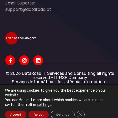
Email Suporte:
support@dataroad.pt
© 2026 DataRoad IT Services and Consulting all rights
reserved - IT MSP Company
Serviços Informática - Assistência Informática -
Redes Informática Empresas - Suporte Informático
Empresarial
We are using cookies to give you the best experience on our
website.
DataRoad IT Services and Consulting LDA NIF:
You can find out more about which cookies we are using or
513368078 - CAE: 62201-R4 - Capital Social :
switch them off in
settings
.
50.001,00 € - Conservatória do registo comercial
R.N.P.C
Close GDPR Cookie Ba
Accept
Reject
Settings