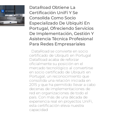
DataRoad Obtiene La
Certificación UniFi Y Se
Consolida Como Socio
Especializado De Ubiquiti En
Portugal, Ofreciendo Servicios
De Implementación, Gestión Y
Asistencia Técnica Profesional
Para Redes Empresariales
DataRoad se convierte en socio
certificado de Ubiquiti en Portugal
DataRoad acaba de reforzar
oficialmente su posición en el
mercado tecnológico al convertirse
en socio certificado de Ubiquiti en
Portugal, un reconocimiento que
consolida una relación iniciada en
2015 y que ha permitido llevar a cabo
decenas de implementaciones de
red en organizaciones de todo el
país. Con más de una década de
experiencia real en proyectos UniFi,
esta certificación eleva nuestra
capacidad