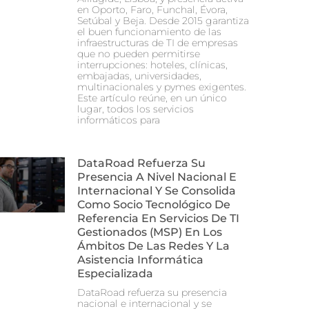
en Oporto, Faro, Funchal, Évora,
Setúbal y Beja. Desde 2015 garantiza
el buen funcionamiento de las
infraestructuras de TI de empresas
que no pueden permitirse
interrupciones: hoteles, clínicas,
embajadas, universidades,
multinacionales y pymes exigentes.
Este artículo reúne, en un único
lugar, todos los servicios
informáticos para
DataRoad Refuerza Su
Presencia A Nivel Nacional E
Internacional Y Se Consolida
Como Socio Tecnológico De
Referencia En Servicios De TI
Gestionados (MSP) En Los
Ámbitos De Las Redes Y La
Asistencia Informática
Especializada
DataRoad refuerza su presencia
nacional e internacional y se