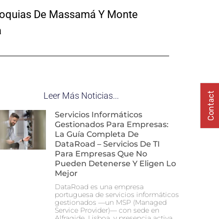
rroquias De Massamá Y Monte
a
Contact
Leer Más Noticias...
Servicios Informáticos
Gestionados Para Empresas:
La Guía Completa De
DataRoad – Servicios De TI
Para Empresas Que No
Pueden Detenerse Y Eligen Lo
Mejor
DataRoad es una empresa
portuguesa de servicios informáticos
gestionados —un MSP (Managed
Service Provider)— con sede en
Alfragide, Lisboa, y presencia activa