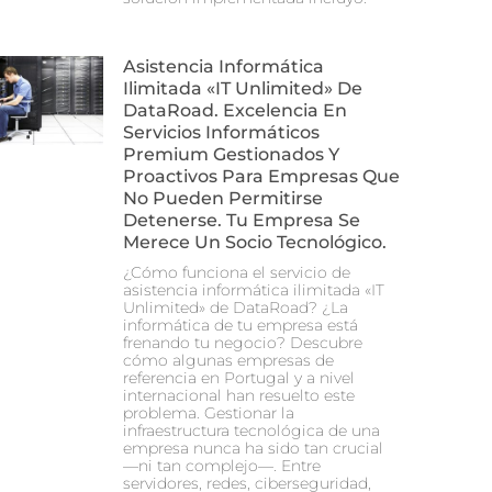
Asistencia Informática
Ilimitada «IT Unlimited» De
DataRoad. Excelencia En
Servicios Informáticos
Premium Gestionados Y
Proactivos Para Empresas Que
No Pueden Permitirse
Detenerse. Tu Empresa Se
Merece Un Socio Tecnológico.
¿Cómo funciona el servicio de
asistencia informática ilimitada «IT
Unlimited» de DataRoad? ¿La
informática de tu empresa está
frenando tu negocio? Descubre
cómo algunas empresas de
referencia en Portugal y a nivel
internacional han resuelto este
problema. Gestionar la
infraestructura tecnológica de una
empresa nunca ha sido tan crucial
—ni tan complejo—. Entre
servidores, redes, ciberseguridad,