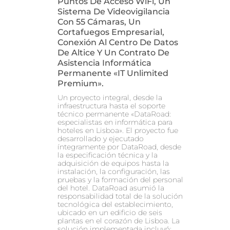
Puntos De Acceso WiFi, Un
Sistema De Videovigilancia
Con 55 Cámaras, Un
Cortafuegos Empresarial,
Conexión Al Centro De Datos
De Altice Y Un Contrato De
Asistencia Informática
Permanente «IT Unlimited
Premium».
Un proyecto integral, desde la
infraestructura hasta el soporte
técnico permanente «DataRoad:
especialistas en informática para
hoteles en Lisboa». El proyecto fue
desarrollado y ejecutado
íntegramente por DataRoad, desde
la especificación técnica y la
adquisición de equipos hasta la
instalación, la configuración, las
pruebas y la formación del personal
del hotel. DataRoad asumió la
responsabilidad total de la solución
tecnológica del establecimiento,
ubicado en un edificio de seis
plantas en el corazón de Lisboa. La
solución implementada incluyó: