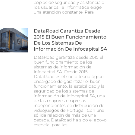
copias de seguridad y asistencia a
los usuarios, la informática exige
una atención constante. Para
DataRoad Garantiza Desde
2015 El Buen Funcionamiento
De Los Sistemas De
Información De Infocapital SA
DataRoad garantiza desde 2015 el
buen funcionamiento de los
sistemas de información de
Infocapital SA. Desde 2015,
DataRoad es el socio tecnológico
encargado de garantizar el buen
funcionamiento, la estabilidad y la
seguridad de los sistemas de
información de Infocapital SA, una
de las mayores empresas
independientes de distribución de
videojuegos de Portugal. Con una
sólida relación de más de una
década, DataRoad ha sido el apoyo
esencial para las