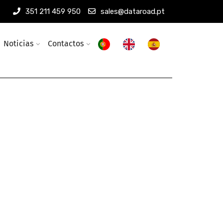
351 211 459 950
sales@dataroad.pt
Noticias
Contactos