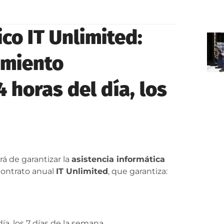
co IT Unlimited:
amiento
 horas del día, los
á de garantizar la
asistencia informática
 contrato anual
IT Unlimited
, que garantiza:
ía, los 7 días de la semana