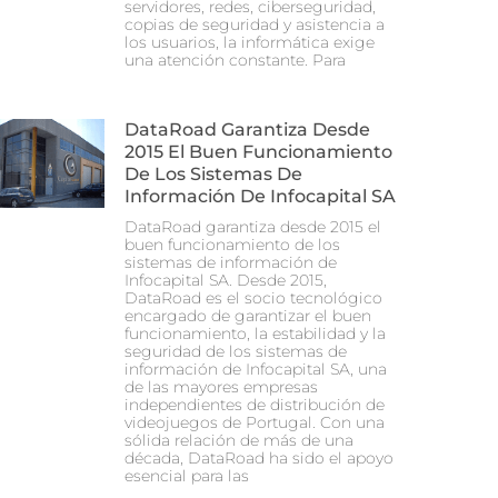
servidores, redes, ciberseguridad,
copias de seguridad y asistencia a
los usuarios, la informática exige
una atención constante. Para
DataRoad Garantiza Desde
2015 El Buen Funcionamiento
De Los Sistemas De
Información De Infocapital SA
DataRoad garantiza desde 2015 el
buen funcionamiento de los
sistemas de información de
Infocapital SA. Desde 2015,
DataRoad es el socio tecnológico
encargado de garantizar el buen
funcionamiento, la estabilidad y la
seguridad de los sistemas de
información de Infocapital SA, una
de las mayores empresas
independientes de distribución de
videojuegos de Portugal. Con una
sólida relación de más de una
década, DataRoad ha sido el apoyo
esencial para las