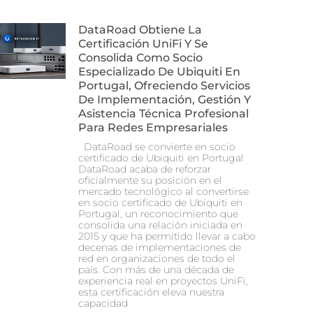
DataRoad Obtiene La
Certificación UniFi Y Se
Consolida Como Socio
Especializado De Ubiquiti En
Portugal, Ofreciendo Servicios
De Implementación, Gestión Y
Asistencia Técnica Profesional
Para Redes Empresariales
DataRoad se convierte en socio
certificado de Ubiquiti en Portugal
DataRoad acaba de reforzar
oficialmente su posición en el
mercado tecnológico al convertirse
en socio certificado de Ubiquiti en
Portugal, un reconocimiento que
consolida una relación iniciada en
2015 y que ha permitido llevar a cabo
decenas de implementaciones de
red en organizaciones de todo el
país. Con más de una década de
experiencia real en proyectos UniFi,
esta certificación eleva nuestra
capacidad