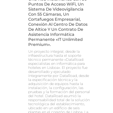
Puntos De Acceso WiFi, Un
Sistema De Videovigilancia
Con 55 Cámaras, Un
Cortafuegos Empresarial,
Conexión Al Centro De Datos
De Altice Y Un Contrato De
Asistencia Informática
Permanente «IT Unlimited
Premium».
Un proyecto integral, desde la
infraestructura hasta el soporte
técnico permanente «DataRoad:
especialistas en informática para
hoteles en Lisboa». El proyecto fue
desarrollado y ejecutado
íntegramente por DataRoad, desde
la especificación técnica y la
adquisición de equipos hasta la
instalación, la configuración, las
pruebas y la formación del personal
del hotel. DataRoad asumió la
responsabilidad total de la solución
tecnológica del establecimiento,
ubicado en un edificio de seis
plantas en el corazón de Lisboa. La