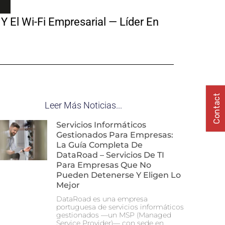
Y El Wi-Fi Empresarial — Líder En
Contact
Leer Más Noticias...
Servicios Informáticos
Gestionados Para Empresas:
La Guía Completa De
DataRoad – Servicios De TI
Para Empresas Que No
Pueden Detenerse Y Eligen Lo
Mejor
DataRoad es una empresa
portuguesa de servicios informáticos
gestionados —un MSP (Managed
Service Provider)— con sede en