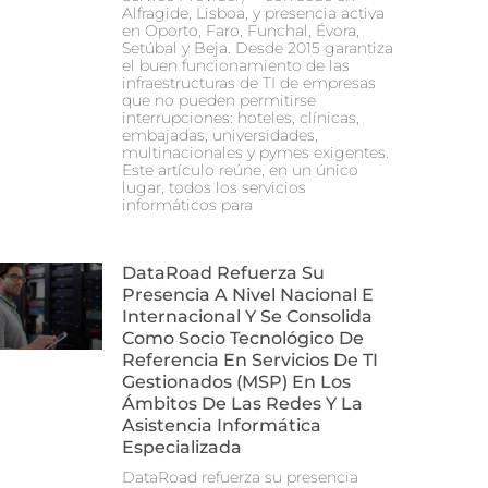
Alfragide, Lisboa, y presencia activa
en Oporto, Faro, Funchal, Évora,
Setúbal y Beja. Desde 2015 garantiza
el buen funcionamiento de las
infraestructuras de TI de empresas
que no pueden permitirse
interrupciones: hoteles, clínicas,
embajadas, universidades,
multinacionales y pymes exigentes.
Este artículo reúne, en un único
lugar, todos los servicios
informáticos para
DataRoad Refuerza Su
Presencia A Nivel Nacional E
Internacional Y Se Consolida
Como Socio Tecnológico De
Referencia En Servicios De TI
Gestionados (MSP) En Los
Ámbitos De Las Redes Y La
Asistencia Informática
Especializada
DataRoad refuerza su presencia