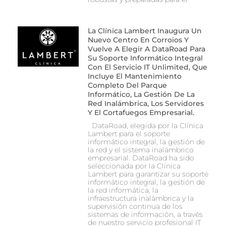
La Clínica Lambert Inaugura Un
Nuevo Centro En Corroios Y
Vuelve A Elegir A DataRoad Para
Su Soporte Informático Integral
Con El Servicio IT Unlimited, Que
Incluye El Mantenimiento
Completo Del Parque
Informático, La Gestión De La
Red Inalámbrica, Los Servidores
Y El Cortafuegos Empresarial.
DataRoad, elegida por la Clínica
Lambert para el soporte
informático integral, la gestión de
la red y el sistema inalámbrico
empresarial. DataRoad ha sido
seleccionada por la Clínica
Lambert para garantizar su soporte
informático integral, la gestión de
la red informática, la
infraestructura inalámbrica y la
supervisión continua de los
sistemas de información, a través
de nuestro servicio profesional IT