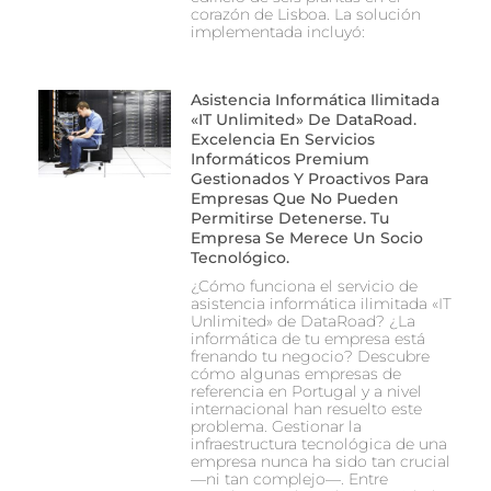
corazón de Lisboa. La solución
implementada incluyó:
Asistencia Informática Ilimitada
«IT Unlimited» De DataRoad.
Excelencia En Servicios
Informáticos Premium
Gestionados Y Proactivos Para
Empresas Que No Pueden
Permitirse Detenerse. Tu
Empresa Se Merece Un Socio
Tecnológico.
¿Cómo funciona el servicio de
asistencia informática ilimitada «IT
Unlimited» de DataRoad? ¿La
informática de tu empresa está
frenando tu negocio? Descubre
cómo algunas empresas de
referencia en Portugal y a nivel
internacional han resuelto este
problema. Gestionar la
infraestructura tecnológica de una
empresa nunca ha sido tan crucial
—ni tan complejo—. Entre