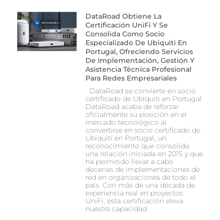
DataRoad Obtiene La
Certificación UniFi Y Se
Consolida Como Socio
Especializado De Ubiquiti En
Portugal, Ofreciendo Servicios
De Implementación, Gestión Y
Asistencia Técnica Profesional
Para Redes Empresariales
DataRoad se convierte en socio
certificado de Ubiquiti en Portugal
DataRoad acaba de reforzar
oficialmente su posición en el
mercado tecnológico al
convertirse en socio certificado de
Ubiquiti en Portugal, un
reconocimiento que consolida
una relación iniciada en 2015 y que
ha permitido llevar a cabo
decenas de implementaciones de
red en organizaciones de todo el
país. Con más de una década de
experiencia real en proyectos
UniFi, esta certificación eleva
nuestra capacidad