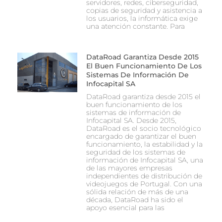
servidores, redes, ciberseguridad,
copias de seguridad y asistencia a
los usuarios, la informática exige
una atención constante. Para
DataRoad Garantiza Desde 2015
El Buen Funcionamiento De Los
Sistemas De Información De
Infocapital SA
DataRoad garantiza desde 2015 el
buen funcionamiento de los
sistemas de información de
Infocapital SA. Desde 2015,
DataRoad es el socio tecnológico
encargado de garantizar el buen
funcionamiento, la estabilidad y la
seguridad de los sistemas de
información de Infocapital SA, una
de las mayores empresas
independientes de distribución de
videojuegos de Portugal. Con una
sólida relación de más de una
década, DataRoad ha sido el
apoyo esencial para las