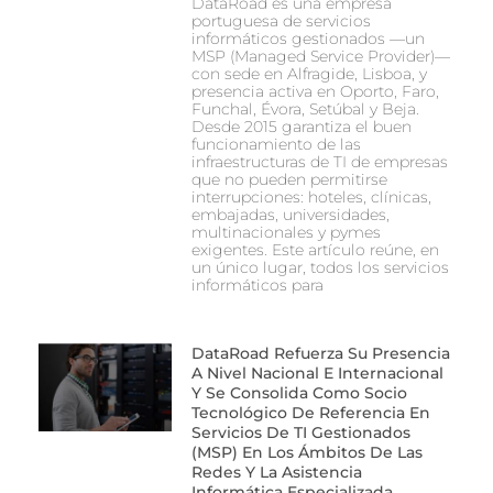
DataRoad es una empresa
portuguesa de servicios
informáticos gestionados —un
MSP (Managed Service Provider)—
con sede en Alfragide, Lisboa, y
presencia activa en Oporto, Faro,
Funchal, Évora, Setúbal y Beja.
Desde 2015 garantiza el buen
funcionamiento de las
infraestructuras de TI de empresas
que no pueden permitirse
interrupciones: hoteles, clínicas,
embajadas, universidades,
multinacionales y pymes
exigentes. Este artículo reúne, en
un único lugar, todos los servicios
informáticos para
DataRoad Refuerza Su Presencia
A Nivel Nacional E Internacional
Y Se Consolida Como Socio
Tecnológico De Referencia En
Servicios De TI Gestionados
(MSP) En Los Ámbitos De Las
Redes Y La Asistencia
Informática Especializada