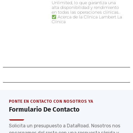
Unlimited, lo que garantiza una
alta disponibilidad y rendimiento
en todas las operaciones clínicas.
Acerca de la Clínica Lambert La
Clínica
PONTE EN CONTACTO CON NOSOTROS YA
Formulario De Contacto
Solicita un presupuesto a DataRoad. Nosotros nos
encargamos del resto con una respuesta rápida y