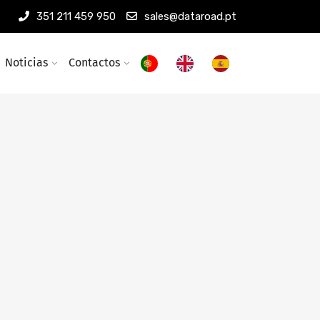
351 211 459 950
sales@dataroad.pt
Noticias
Contactos