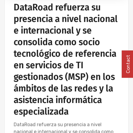
DataRoad refuerza su
INSTALACIÓN DE REDES INFORMÁTICAS
INALÁMBRICAS
presencia a nivel nacional
IT UNLIMITED - SERVICIOS INFORMÁTICOS
e internacional y se
MANTENIMIENTO INFORMÁTICO PARA EMPRESAS
PROYECTOS DE CABLEADO Y REDES INFORMÁTICAS
consolida como socio
tecnológico de referencia
Contact
en servicios de TI
gestionados (MSP) en los
ámbitos de las redes y la
asistencia informática
especializada
DataRoad refuerza su presencia a nivel
nacional e internacional y se consolida como